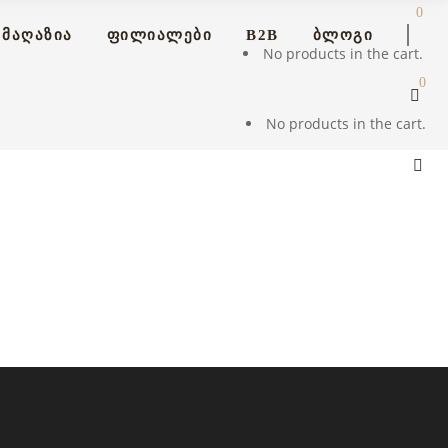
0
ᲛᲐᲦᲐᲖᲘᲐ
ᲤᲘᲚᲘᲐᲚᲔᲑᲘ
B2B
ᲑᲚᲝᲒᲘ
No products in the cart.
0
No products in the cart.