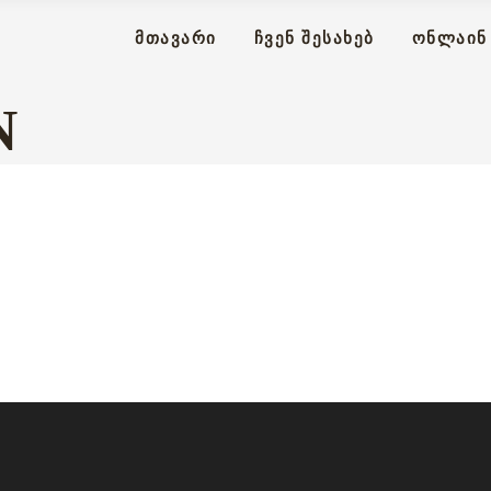
ᲛᲗᲐᲕᲐᲠᲘ
ᲩᲕᲔᲜ ᲨᲔᲡᲐᲮᲔᲑ
ᲝᲜᲚᲐᲘᲜ 
N