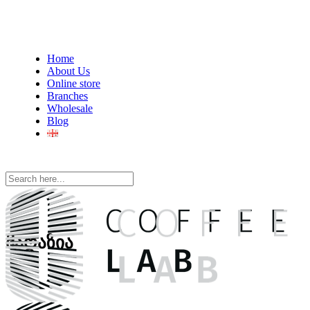
Home
About Us
Online store
Branches
Wholesale
Blog
მაღაზია