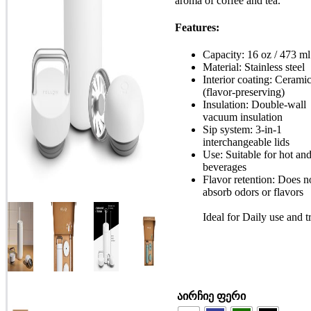
aroma of coffee and tea.
Features:
Capacity:
16 oz / 473 ml
Material:
Stainless steel
Interior coating:
Cerami
(flavor-preserving)
Insulation:
Double-wall
vacuum insulation
Sip system:
3-in-1
interchangeable lids
Use:
Suitable for hot an
beverages
Flavor retention:
Does n
absorb odors or flavors
Ideal for
Daily use and t
აირჩიე ფერი