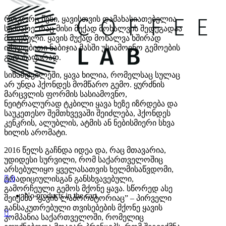
როგორც წესი, ყავ
ისთვის დამახასიათებელია
სიმწარე,
რაც
მისი მუქად მოხალვის შედეგადაა
მიღებული. ყავის მუქად მოხალვა ხშირად
იძულებითი ნაბიჯია მასში უსიამოვნო გე
მ
ოების
გადასაფარად.
სინამდვილეში,
ყავა ხილია, რომელ
საც სულაც
არ უნდა ჰქონდეს
მომწარო გემო.
ყურძნის
მარცვლის ფორმის სასიამოვნო,
ნეიტრალურად ტკბილი ყავა ხეზე იზრდება და
საუკეთესო შემთხვევაში შეიძლება, ჰქონდეს
კენკრის, ალუბლის, ატმის ან ნებისმიერი სხვა
ხილის არომატი.
2016
წელს გაჩნდა იდეა და, რაც მთავარია,
უდიდესი სურვილი, რომ
საქართველოშიც
არსებულიყო ყველასათვის ხელმისაწვდომი,
0
ტრადიციულისგან განსხვავებული,
გამორჩეული
გემოს მქონე ყავა. სწორედ ასე
No products in the cart.
შეიქმნა “ყავის ლაბორატორიაც” – პირველი
განსაკუთრებული თვისებების მქონე ყავის
კომპანია საქართველოში, რომელიც